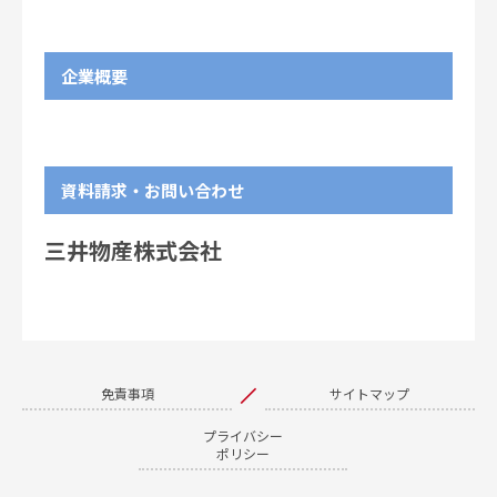
Partial Correction to the Japanese
Version of the “Consolidated
Financial Results for the Nine-Month
2026.01.30
企業概要
Period Ended December 31, 2024
[IFRS]”
オマーン国陸上油・ガス田事業権益の
2026.01.28
一部売却
資料請求・お問い合わせ
Sale of Interests in Onshore Oil and
2026.01.28
Gas Assets in the Sultanate of Oman
三井物産株式会社
役員人事（代表取締役の異動）に関す
2026.01.15
るお知らせ
Changes of Directors, Audit &
Supervisory Board Members and
2026.01.15
Executive Officers
免責事項
サイトマップ
自己株式の取得状況（途中経過）
2026.01.05
プライバシー
ポリシー
Progress on Share Repurchase
2026.01.05