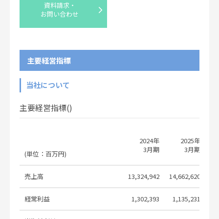
資料請求・
の浮動株買収を目的とした、法的拘束
2026.07.22
お問い合わせ
力を持たない提案書のPenske
Corporationとの共同提出
Non-binding Proposal with Penske
Corporation to Acquire Free-float
2026.07.22
主要経営指標
Shares of Penske Automotive
Group, Inc.
当社について
Corporate Governance Report
2026.06.17
主要経営指標()
コーポレート・ガバナンスに関する報
2026.06.17
告書 2026/06/17
特定子会社の異動
2026.06.08
2024年
2025年
3月期
3月期
(単位：百万円)
Changes Regarding Specified
2026.06.08
Subsidiaries
売上高
13,324,942
14,662,620
13
第107回定時株主総会招集ご通知（訂
2026.06.06
正）
経常利益
1,302,393
1,135,231
1
第107回定時株主総会その他の電子提