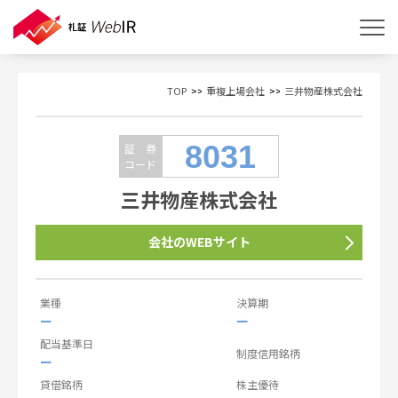
TOP
重複上場会社
三井物産株式会社
8031
証 券
コード
三井物産株式会社
会社のWEBサイト
業種
決算期
ー
ー
配当基準日
制度信用銘柄
ー
貸借銘柄
株主優待