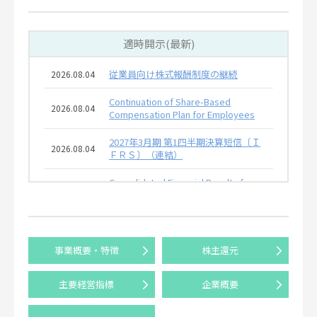
適時開示(最新)
従業員向け株式報酬制度の継続
2026.08.04
Continuation of Share-Based
2026.08.04
Compensation Plan for Employees
2027年3月期 第1四半期決算短信〔Ｉ
2026.08.04
ＦＲＳ〕（連結）
Consolidated Financial Results for
the Three-Month Period Ended June
2026.08.04
30, 2026 (IFRS)
自己株式取得に係る事項の決定及び自
2026.08.04
己株式消却に係る事項の決定
事業概要・特徴
株主還元
Share Repurchase and Cancellation
2026.08.04
主要経営指標
企業概要
of Treasury Stock
米国Penske Automotive Group, Inc.