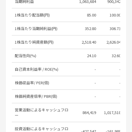
供措置事項（交付書面非記載事項）
当期純利益
2026.06.06
1,063,684
900,342
（訂正）
1株当たり配当額(円)
85.00
100.00
「第107回定時株主総会招集ご通知
（交付書面）」及び「第107回定時株
2026.06.06
1株当たり当期純利益(円)
主総会その他の電子提供措置事項（交
352.80
306.73
付書面非記載事項）」の一部訂正
1株当たり純資産額(円)
2,518.40
2,626.04
Notice of the 107th Ordinary General
2026.06.06
Meeting of Shareholders(Correction)
配当性向(%)
24.10
32.60
Other Items Subject to Measures for
Electronic Provision for the 107th
自己資本利益率 / ROE(%)
-
-
2026.06.06
Ordinary General Meeting of
Shareholders(Correction)
株価収益率/ PER(倍)
-
-
Partial Revision of“Notice of the
107th Ordinary General Meeting of
2026.06.06
株価純資産倍率/ PBR(倍)
-
-
Shareholders”and“Other Items”
営業活動によるキャッシュフロ
第107回定時株主総会招集ご通知
2026.05.16
864,419
1,017,518
ー
第107回定時株主総会その他の電子提
2026.05.16
供措置事項（交付書面非記載事項）
投資活動によるキャッシュフロ
-427,547
-161,988
-1