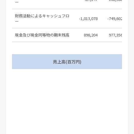
ー
Notice of the 107th Ordinary General
2026.05.16
Meeting of Shareholders
財務活動によるキャッシュフロ
-1,013,078
-749,602
ー
Other Items Subject to Measures for
Electronic Provision for the 107th
2026.05.16
現金及び現金同等物の期末残高
898,204
977,356
Ordinary General Meeting of
Shareholders
2026年3月期 決算短信〔ＩＦＲＳ〕
2026.05.01
（連結）
売上高(百万円)
Consolidated Financial Results for
the Fiscal Year Ended March 31, 2026
2026.05.01
(IFRS)
中期経営計画2029「2030年、そして
その先へ 信頼とイノベーションで未
2026.05.01
来をつくる」公表
Announcement of Medium-term
Management Plan 2029“Pathway to
2026.05.01
2030 and Beyond, Shaping Futures
through Trust and Innovation”