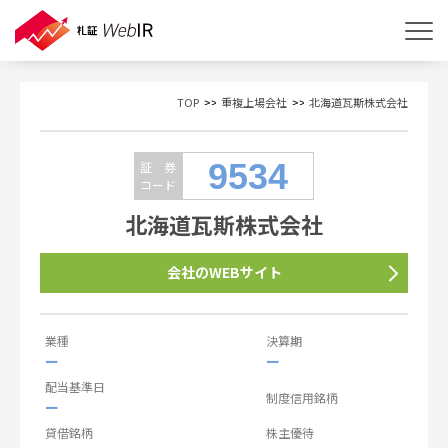
TOP
重複上場会社
北海道瓦斯株式会社
9534
証 券
コード
北海道瓦斯株式会社
会社のWEBサイト
業種
決算期
ー
ー
配当基準日
制度信用銘柄
ー
貸借銘柄
株主優待