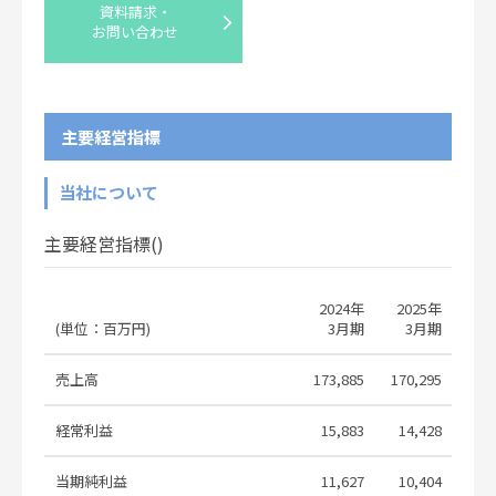
資料請求・
お問い合わせ
コーポレート・ガバナンスに関する報
2026.07.01
告書 2026/06/24
第180回定時株主総会招集ご通知およ
2026.06.01
び株主総会資料
主要経営指標
Notice of the 180th Annual General
2026.06.01
Meeting of Shareholders
当社について
剰余金の配当に関するお知らせ
2026.05.25
主要経営指標()
Notice Concerning Dividends of
2026.05.25
Surplus
2024年
2025年
2
(単位：百万円)
3月期
3月期
[Updated]Consolidated Financial
Results for the Fiscal Year Ended
2026.05.20
March 31, 2026 [Under Japanese
売上高
173,885
170,295
174
GAAP]
経常利益
15,883
14,428
16
苫小牧・カーボンニュートラル拠点整
2026.04.30
備の検討継続について
当期純利益
11,627
10,404
11