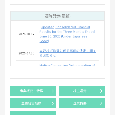
適時開示(最新)
[Updated]Consolidated Financial
Results for the Three Months Ended
2026.08.07
June 30, 2026 (Under Japanese
GAAP)
自己株式取得に係る事項の決定に関す
2026.07.30
るお知らせ
Notice Concerning Determination of
Matters Related to Acquisition of
2026.07.30
Treasury Shares
2027年3月期 第1四半期決算短信
2026.07.30
〔日本基準〕（連結）
事業概要・特徴
株主還元
[Summary]Consolidated Financial
主要経営指標
企業概要
Results for the Three Months Ended
2026.07.30
June 30, 2026 (Under Japanese
GAAP)