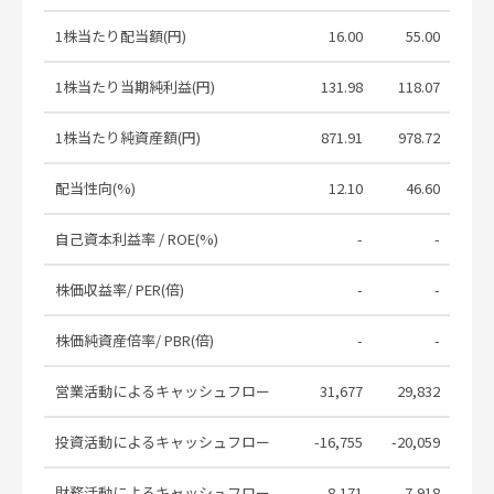
2026年3月期 決算短信〔日本基準〕
2026.04.30
（連結）
1株当たり配当額(円)
16.00
55.00
[Summary]Consolidated Financial
Results for the Fiscal Year Ended
1株当たり当期純利益(円)
131.98
118.07
13
2026.04.30
March 31, 2026 [Under Japanese
GAAP]
1株当たり純資産額(円)
871.91
978.72
1,1
期末配当予想の修正（増配）に関する
2026.04.30
お知らせ
配当性向(%)
12.10
46.60
Notice Concerning Revision to Year-
自己資本利益率 / ROE(%)
-
-
end Dividend Forecast (Dividend
2026.04.30
Increase)
株価収益率/ PER(倍)
-
-
Continued Study on Development of
2026.04.30
Carbon-Neutral Hub in Tomakomai
株価純資産倍率/ PBR(倍)
-
-
[Updated]Consolidated Financial
営業活動によるキャッシュフロー
31,677
29,832
27
Results for the Nine Months Ended
2026.02.09
December 31, 2025 (Under Japanese
GAAP)
投資活動によるキャッシュフロー
-16,755
-20,059
-16
法定事後開示書類（吸収分割）（株式
2026.02.02
財務活動によるキャッシュフロー
-8,171
-7,918
-12