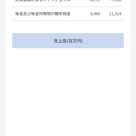
会社エナジーソリューション）
Notice Concerning Revisions to
現金及び現金同等物の期末残高
9,469
11,324
9
Financial Results Forecasts for the
2026.01.29
Fiscal Year Ending March 31, 2026
2026年３月期 業績予想の修正に関
2026.01.29
売上高(百万円)
するお知らせ
2026年3月期 第3四半期決算短信
2026.01.29
〔日本基準〕（連結）
[Summary]Consolidated Financial
Results for the Nine Months Ended
2026.01.29
December 31, 2025 (Under Japanese
GAAP)
法定事前開示書類（吸収分割）（株式
2025.12.26
会社エナジーソリューション）
完全子会社（株式会社エナジーソリュ
ーション）との会社分割（簡易吸収分
2025.12.25
割・略式吸収分割）に関するお知らせ