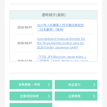
適時開示(最新)
2027年３月期第１四半期決算短信
2026.08.07
〔日本基準〕(連結)
Consolidated Financial Results for
the Three Months Ended June 30,
2026.08.07
2026 (Under Japanese GAAP)
「FTSE JPX Blossom Japan Index 」
に初選定 「FTSE JPX Blossom Japan
2026.07.08
Sector Relative Index 」に再選定
Hokkan Holdings Included in the FTSE
JPX Blossom Japan Index for the
First Time and Reselected for the
2026.07.08
事業概要・特徴
株主還元
FTSE JPX Blossom Japan Sector
Relative Index
主要経営指標
企業概要
コーポレート・ガバナンスに関する報
2026.07.02
告書 2026/07/02