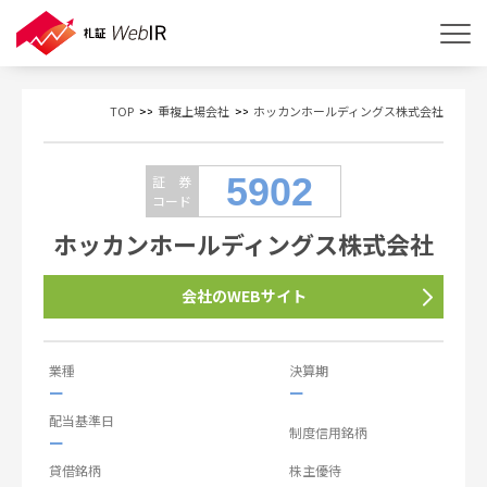
TOP
重複上場会社
ホッカンホールディングス株式会社
5902
証 券
コード
ホッカンホールディングス株式会社
会社のWEBサイト
業種
決算期
ー
ー
配当基準日
制度信用銘柄
ー
貸借銘柄
株主優待