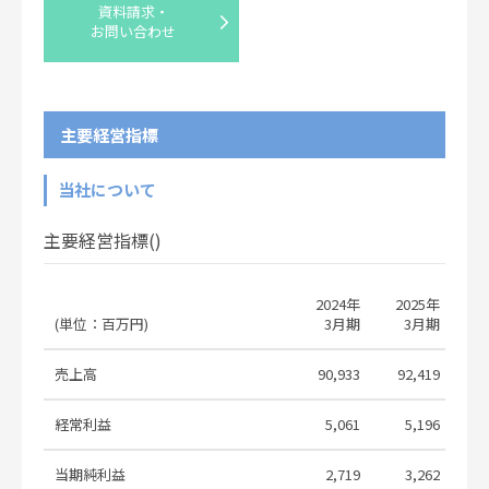
資料請求・
お問い合わせ
2026年3月期 期末決算説明会「書き起
2026.06.15
こし資料」公表に関するお知らせ
2026年3月期 決算説明会資料
2026.06.05
主要経営指標
HOKKAN HOLDINGS LIMITED FYE
Mar.31,2026 Term-end Results
2026.06.05
Briefing Material
当社について
2026年定時株主総会招集ご通知
2026.05.28
主要経営指標()
2026年定時株主総会資料 電子提供
措置事項のうち法令及び定款に基づく
2026.05.28
書面交付請求による交付書面に記載し
2024年
2025年
2
ない事項
(単位：百万円)
3月期
3月期
Notice of Convocation Annual
売上高
90,933
92,419
9
2026.05.28
General Meeting 2026
経常利益
5,061
5,196
定款一部変更に関するお知らせ
2026.05.11
株主優待制度の内容に関するお知らせ
2026.05.11
当期純利益
2,719
3,262