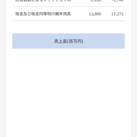
連結業績予想の修正に関するお知らせ
2026.02.06
現金及び現金同等物の期末残高
12,800
13,272
1
Notice Regarding the Status of
Disposals of Strategic
2026.02.06
Shareholdings
売上高(百万円)
Consolidated Financial Results for
the Nine Months Ended December
2026.02.06
31, 2025 (Under Japanese GAAP)
Notice Concerning Revisions to Full-
Year Consolidated Financial Results
2026.02.06
Forecast
コーポレート・ガバナンスに関する報
2025.12.26
告書 2025/12/26
（開示事項の経過）完全子会社の吸収
合併（簡易合併・略式合併）及び商号
2025.12.25
変更に関するお知らせ
(Progress of Disclosed Matters)
Notice Regarding Absorption-Type