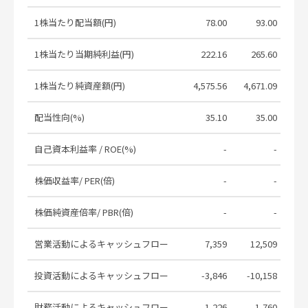
Notice Regarding Partial
1株当たり配当額(円)
78.00
93.00
Amendments to the Articles of
2026.05.11
Incorporation
1株当たり当期純利益(円)
222.16
265.60
2
2026年３月期決算短信〔日本基準〕
2026.05.11
(連結)
1株当たり純資産額(円)
4,575.56
4,671.09
4,9
Consolidated Financial Results for
配当性向(%)
35.10
35.00
the Fiscal Year Ended March 31, 2026
2026.05.11
(Under Japanese GAAP)
自己資本利益率 / ROE(%)
-
-
剰余金の配当に関するお知らせ
2026.05.11
株価収益率/ PER(倍)
-
-
Notice Regarding Dividends from
2026.05.11
Retained Earnings
株価純資産倍率/ PBR(倍)
-
-
当社子会社の人事異動のお知らせ
2026.03.27
営業活動によるキャッシュフロー
7,359
12,509
政策保有株式の処分状況に関するお知
2026.02.06
らせ
投資活動によるキャッシュフロー
-3,846
-10,158
-1
2026年３月期第３四半期決算短信
2026.02.06
〔日本基準〕(連結)
財務活動によるキャッシュフロー
-1,226
-1,760